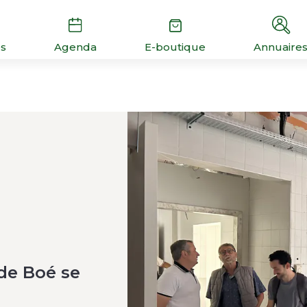
és
Agenda
E-boutique
Annuaire
 de Boé se