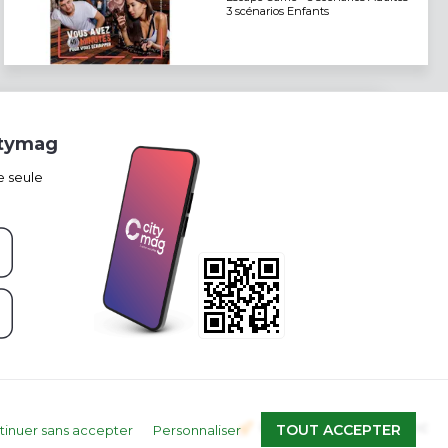
3 scénarios Enfants
itymag
e seule
Propulsé par
TOUT ACCEPTER
tinuer sans accepter
Personnaliser