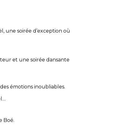
ël, une soirée d’exception où
nteur et une soirée dansante
 des émotions inoubliables.
ël…
e Boé.